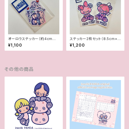
オーロラステッカー（約4cm大）
ステッカー2枚セット（8.5cm×1
5枚セット
1.5cm）
¥1,100
¥1,200
その他の商品