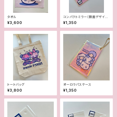
タオル
コンパクトミラー（鏡面デザイン
あり）
¥3,600
¥1,350
トートバッグ
オーロラパスケース
¥3,800
¥1,350