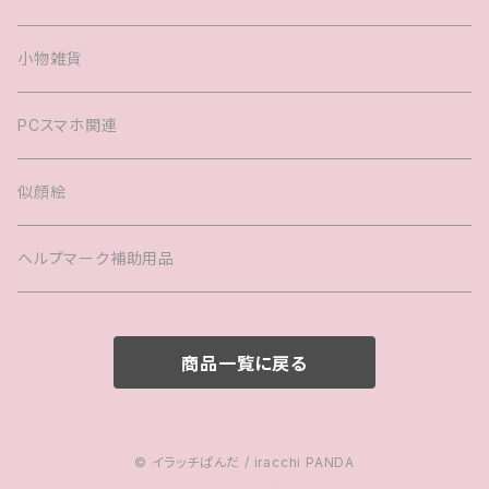
ヘアアクセサリー
婚姻届
小物雑貨
バック
PCスマホ関連
キッズTシャツ
似顔絵
ヘルプマーク補助用品
商品一覧に戻る
© イラッチぱんだ / iracchi PANDA