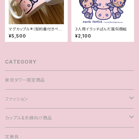
マグカップル®︎（契約書付きペア
3人用イラッチぱんだ風似顔絵
マグカップ）
¥5,500
¥2,100
CATEGORY
東京タワー限定商品
ファッション
Tシャツ
カップル&夫婦向け商品
キャップ
マグカップル®️
文房具