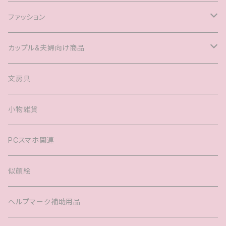
ファッション
Tシャツ
カップル&夫婦向け商品
キャップ
マグカップル®️
文房具
ヘアアクセサリー
婚姻届
小物雑貨
バック
PCスマホ関連
キッズTシャツ
似顔絵
ヘルプマーク補助用品