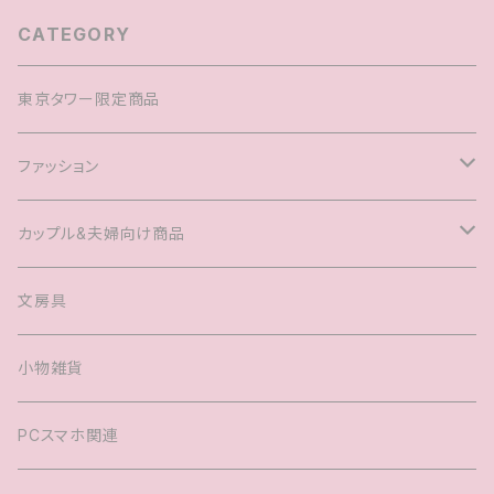
CATEGORY
東京タワー限定商品
ファッション
Tシャツ
カップル&夫婦向け商品
キャップ
マグカップル®️
文房具
ヘアアクセサリー
婚姻届
小物雑貨
バック
PCスマホ関連