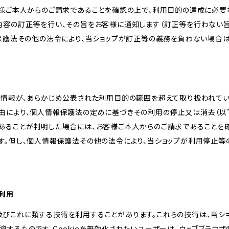
客様ご本人からのご請求であることを確認の上で、利用目的の達成に必要
内容の訂正等を行い、その旨をお客様に通知します（訂正等を行わない
報保護法その他の法令により、当ショップが訂正等の義務を負わない場合は
人情報が、あらかじめ公表された利用目的の範囲を超えて取り扱われて
由により、個人情報保護法の定めに基づきその利用の停止又は消去（以下
あることが判明した場合には、お客様ご本人からのご請求であることを
す。但し、個人情報保護法その他の法令により、当ショップが利用停止等
の利用
kie及びこれに類する技術を利用することがあります。これらの技術は、当
するものです。Cookieを無効化されたいユーザーは、ウェブブラウザの