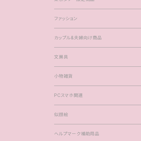
ファッション
Tシャツ
カップル&夫婦向け商品
キャップ
マグカップル®️
文房具
ヘアアクセサリー
婚姻届
小物雑貨
バック
PCスマホ関連
キッズTシャツ
似顔絵
ヘルプマーク補助用品