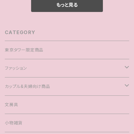
もっと見る
CATEGORY
東京タワー限定商品
ファッション
Tシャツ
カップル&夫婦向け商品
キャップ
マグカップル®️
文房具
ヘアアクセサリー
婚姻届
小物雑貨