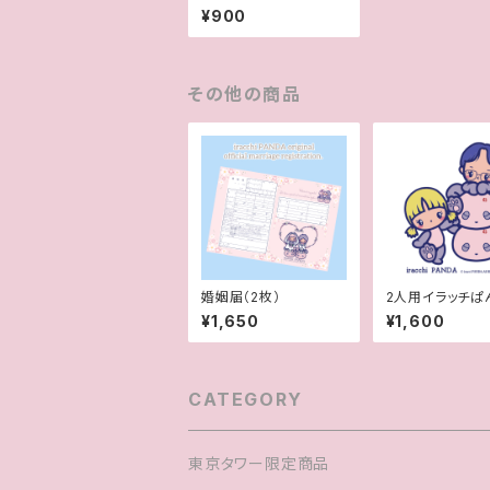
¥900
その他の商品
婚姻届（2枚）
2人用イラッチぱ
似顔絵
¥1,650
¥1,600
CATEGORY
東京タワー限定商品