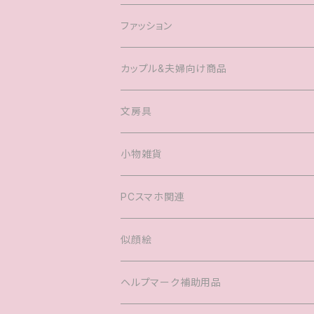
ファッション
Tシャツ
カップル&夫婦向け商品
キャップ
マグカップル®️
文房具
ヘアアクセサリー
婚姻届
小物雑貨
バック
PCスマホ関連
キッズTシャツ
似顔絵
ヘルプマーク補助用品