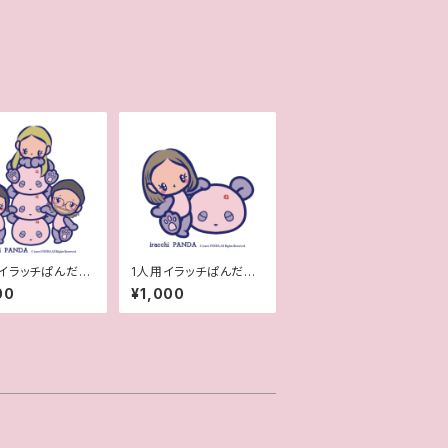
イラッチぱんだ風
1人用イラッチぱんだ風
絵
似顔絵
00
¥1,000