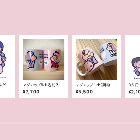
んだ風
マグカップル®︎名前入り
マグカップル®︎（契約書
3人用
（契約書付き世界に一つ
付きペアマグカップ）
似顔
¥7,700
¥5,500
¥2,1
オリジナルペアマグカッ
プ）