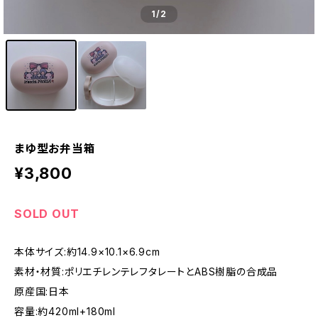
1
/2
まゆ型お弁当箱
¥3,800
SOLD OUT
本体サイズ:約14.9×10.1×6.9cm
素材・材質:ポリエチレンテレフタレートとABS樹脂の合成品
原産国:日本
容量:約420ml+180ml