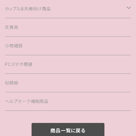
Tシャツ
カップル&夫婦向け商品
キャップ
マグカップル®️
文房具
ヘアアクセサリー
婚姻届
小物雑貨
バック
PCスマホ関連
キッズTシャツ
似顔絵
ヘルプマーク補助用品
商品一覧に戻る