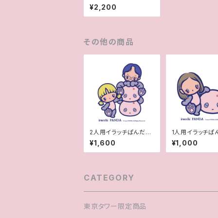
入る２段お弁当
¥2,200
その他の商品
2人用イラッチぱんだ風
1人用イラッチぱ
似顔絵
似顔絵
¥1,600
¥1,000
CATEGORY
東京タワー限定商品