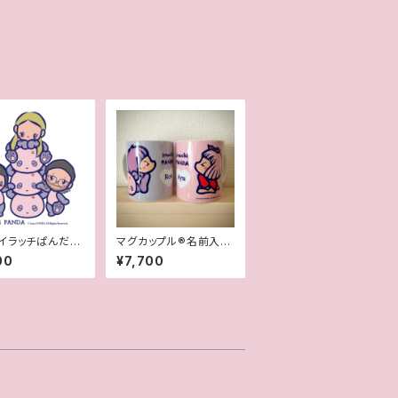
イラッチぱんだ風
マグカップル®︎名前入り
絵
（契約書付き世界に一つ
00
¥7,700
オリジナルペアマグカッ
プ）