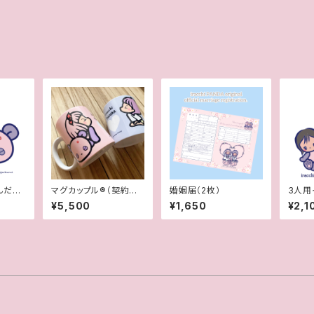
んだ風
マグカップル®︎（契約書
婚姻届（2枚）
3人用
付きペアマグカップ）
似顔
¥5,500
¥1,650
¥2,1