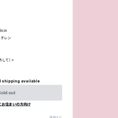
9cm
エチレン
して）⚪︎
l shipping available
Sold out
にお住まいの方向け
通報する