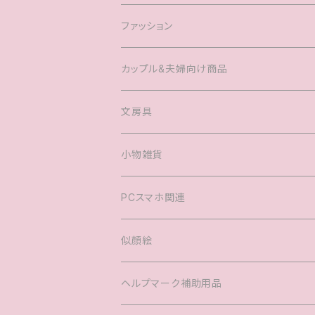
ファッション
Tシャツ
カップル&夫婦向け商品
キャップ
マグカップル®️
文房具
ヘアアクセサリー
婚姻届
小物雑貨
バック
PCスマホ関連
キッズTシャツ
似顔絵
ヘルプマーク補助用品