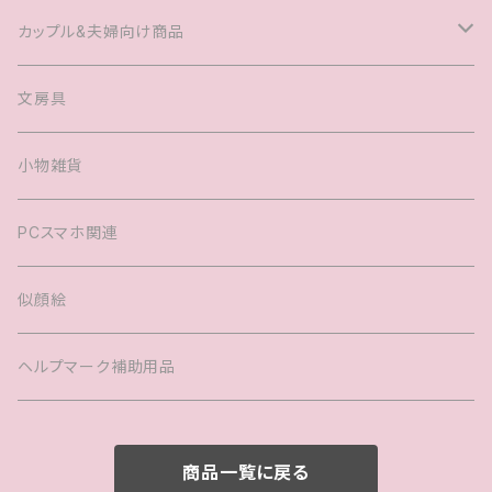
Tシャツ
カップル&夫婦向け商品
キャップ
マグカップル®️
文房具
ヘアアクセサリー
婚姻届
小物雑貨
バック
PCスマホ関連
キッズTシャツ
似顔絵
ヘルプマーク補助用品
商品一覧に戻る