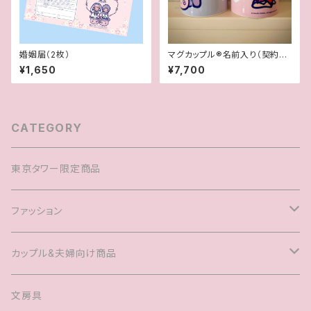
婚姻届（2枚）
マグカップル®︎名前入り（契約書
付き世界に一つオリジナルペア
¥1,650
¥7,700
マグカップ）
CATEGORY
東京タワー限定商品
ファッション
Tシャツ
カップル&夫婦向け商品
キャップ
マグカップル®️
文房具