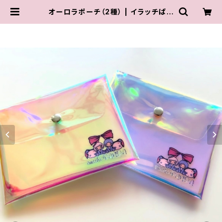
オーロラポーチ（2種） | イラッチぱん
だ / iracchi PANDA