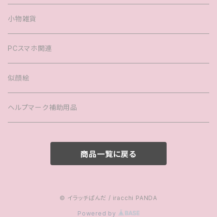
ヘアアクセサリー
婚姻届
小物雑貨
バック
PCスマホ関連
キッズTシャツ
似顔絵
ヘルプマーク補助用品
商品一覧に戻る
© イラッチぱんだ / iracchi PANDA
Powered by