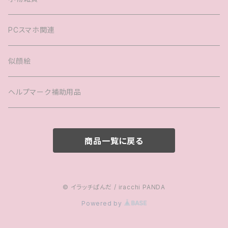
バック
PCスマホ関連
キッズTシャツ
似顔絵
ヘルプマーク補助用品
商品一覧に戻る
© イラッチぱんだ / iracchi PANDA
Powered by