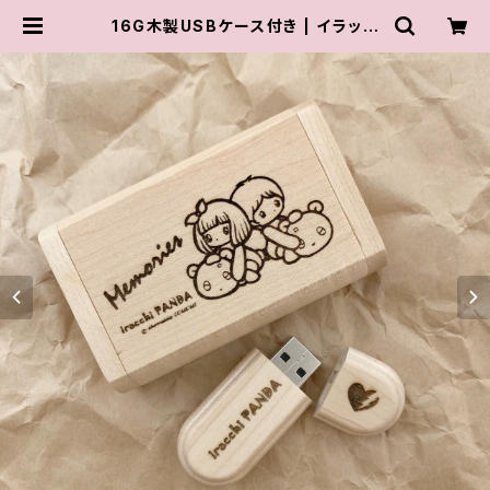
16G木製USBケース付き | イラッチ
ぱんだ / iracchi PANDA