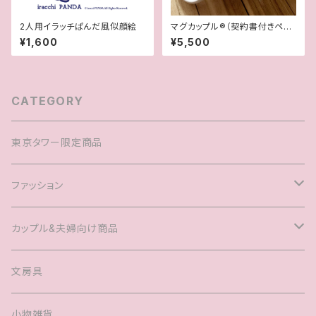
2人用イラッチぱんだ風似顔絵
マグカップル®︎（契約書付きペア
マグカップ）
¥1,600
¥5,500
CATEGORY
東京タワー限定商品
ファッション
Tシャツ
カップル&夫婦向け商品
キャップ
マグカップル®️
文房具
ヘアアクセサリー
婚姻届
小物雑貨