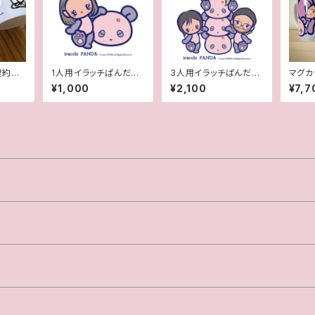
契約書
1人用イラッチぱんだ風
3人用イラッチぱんだ風
マグカ
プ）
似顔絵
似顔絵
（契約
¥1,000
¥2,100
¥7,7
オリジ
プ）