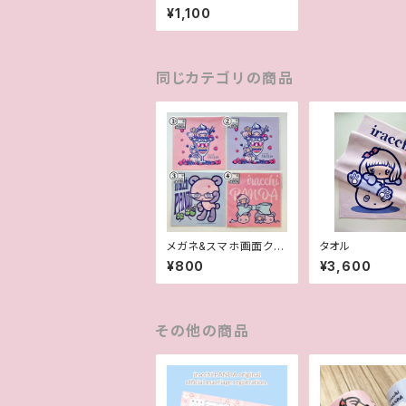
¥1,100
同じカテゴリの商品
メガネ&スマホ画面クリ
タオル
ーナー
¥800
¥3,600
その他の商品