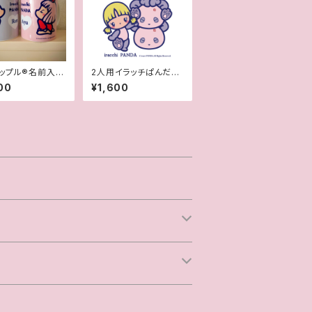
ップル®︎名前入り
2人用イラッチぱんだ風
書付き世界に一つ
似顔絵
00
¥1,600
ナルペアマグカッ