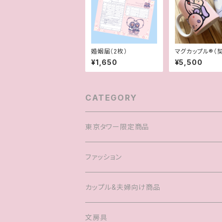
婚姻届（2枚）
マグカップル®︎（
付きペアマグカッ
¥1,650
¥5,500
CATEGORY
東京タワー限定商品
ファッション
Tシャツ
カップル&夫婦向け商品
キャップ
マグカップル®️
文房具