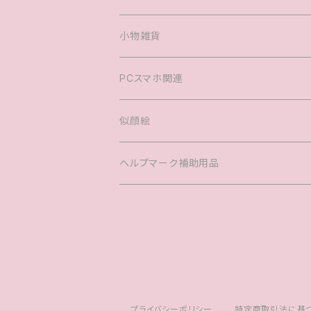
ヘアアクセサリー
婚姻届
小物雑貨
バック
PCスマホ関連
キッズTシャツ
似顔絵
ヘルプマーク補助用品
プライバシーポリシー
特定商取引法に基