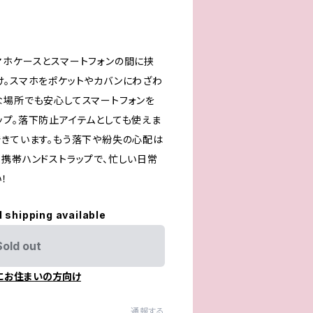
マホケースとスマートフォンの間に挟
け。スマホをポケットやカバンにわざわ
な場所でも安心してスマートフォンを
ップ。落下防止アイテムとしても使えま
できています。もう落下や紛失の心配は
な携帯ハンドストラップで、忙しい日常
！
l shipping available
Sold out
にお住まいの方向け
通報する