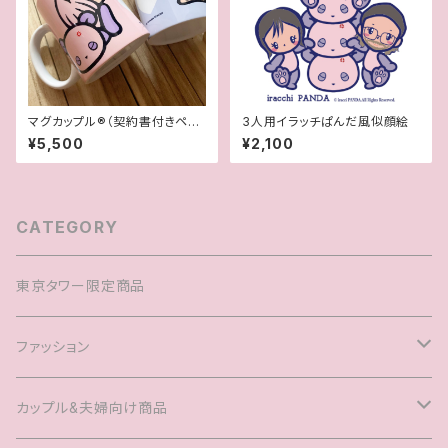
マグカップル®︎（契約書付きペア
3人用イラッチぱんだ風似顔絵
マグカップ）
¥5,500
¥2,100
CATEGORY
東京タワー限定商品
ファッション
Tシャツ
カップル&夫婦向け商品