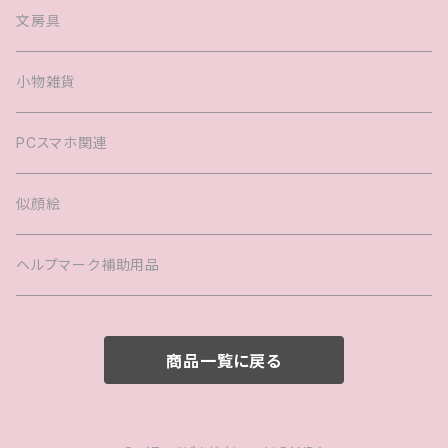
キャップ
マグカップル®️
文房具
ヘアアクセサリー
婚姻届
小物雑貨
バック
PCスマホ関連
キッズTシャツ
似顔絵
ヘルプマーク補助用品
商品一覧に戻る