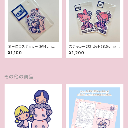
オーロラステッカー（約4cm大）
ステッカー2枚セット（8.5cm×1
5枚セット
1.5cm）
¥1,100
¥1,200
その他の商品