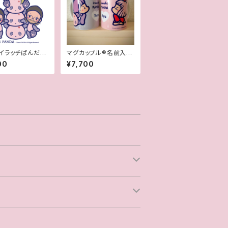
イラッチぱんだ風
マグカップル®︎名前入り
絵
（契約書付き世界に一つ
00
¥7,700
オリジナルペアマグカッ
プ）