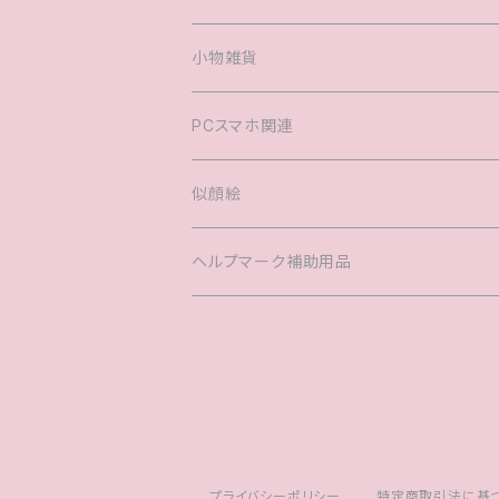
ヘアアクセサリー
婚姻届
小物雑貨
バック
PCスマホ関連
キッズTシャツ
似顔絵
ヘルプマーク補助用品
プライバシーポリシー
特定商取引法に基