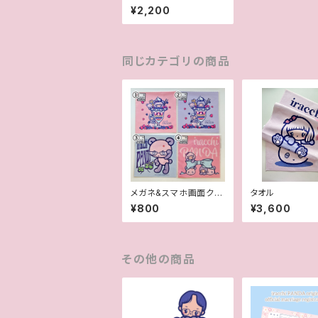
¥2,200
同じカテゴリの商品
メガネ&スマホ画面クリ
タオル
ーナー
¥800
¥3,600
その他の商品