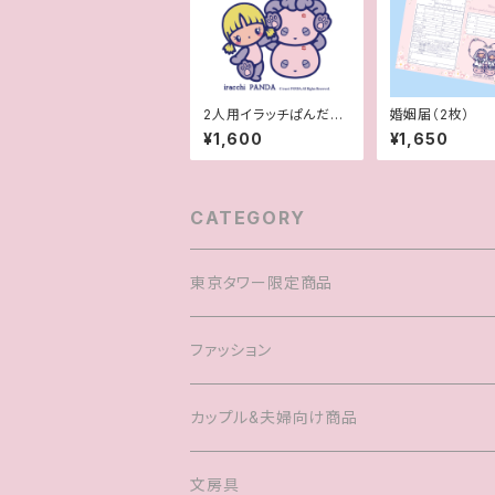
2人用イラッチぱんだ風
婚姻届（2枚）
似顔絵
¥1,600
¥1,650
CATEGORY
東京タワー限定商品
ファッション
Tシャツ
カップル&夫婦向け商品
キャップ
マグカップル®️
文房具