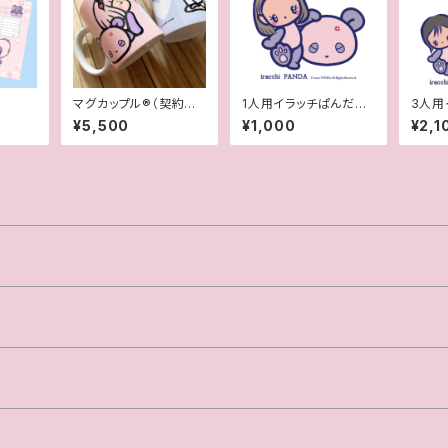
マグカップル®︎（契約書
1人用イラッチぱんだ風
3人用
付きペアマグカップ）
似顔絵
似顔
¥5,500
¥1,000
¥2,1