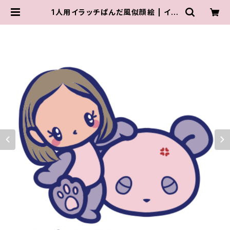
1人用イラッチぱんだ風似顔絵 | イラ
ッチぱんだ / iracchi PANDA