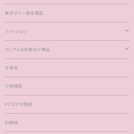
東京タワー限定商品
ファッション
Tシャツ
カップル&夫婦向け商品
キャップ
マグカップル®️
文房具
ヘアアクセサリー
婚姻届
小物雑貨
バック
PCスマホ関連
キッズTシャツ
似顔絵