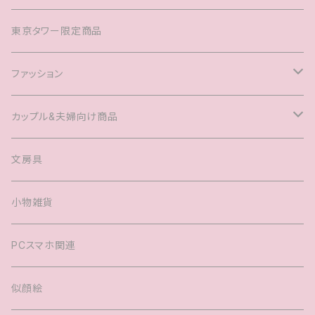
東京タワー限定商品
ファッション
Tシャツ
カップル&夫婦向け商品
キャップ
マグカップル®️
文房具
ヘアアクセサリー
婚姻届
小物雑貨
バック
PCスマホ関連
キッズTシャツ
似顔絵