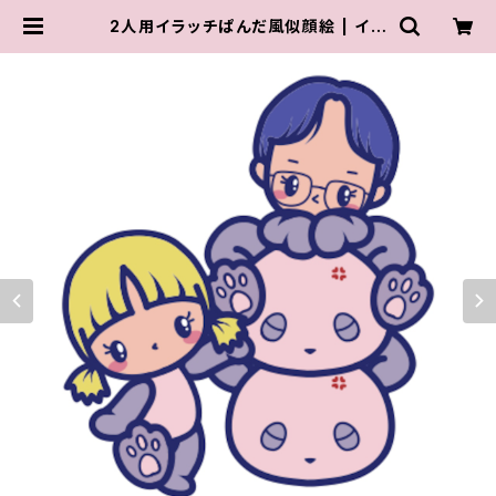
2人用イラッチぱんだ風似顔絵 | イラ
ッチぱんだ / iracchi PANDA