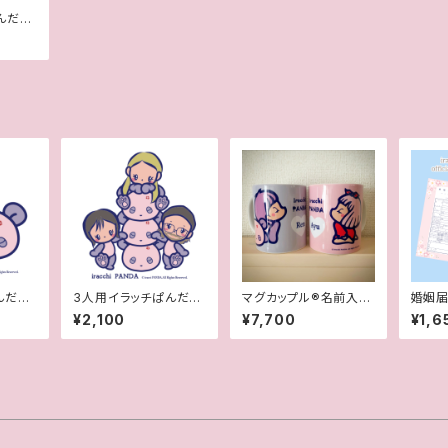
んだ風
んだ風
3人用イラッチぱんだ風
マグカップル®︎名前入り
婚姻届
似顔絵
（契約書付き世界に一つ
¥2,100
¥7,700
¥1,6
オリジナルペアマグカッ
プ）