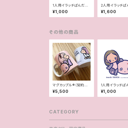
1人用イラッチぱんだ風
2人用イラッチぱ
似顔絵
似顔絵
¥1,000
¥1,600
その他の商品
マグカップル®︎（契約書
1人用イラッチぱ
付きペアマグカップ）
似顔絵
¥5,500
¥1,000
CATEGORY