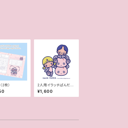
（2枚）
2人用イラッチぱんだ風
似顔絵
50
¥1,600