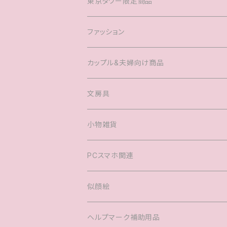
東京タワー限定商品
ファッション
Tシャツ
カップル&夫婦向け商品
キャップ
マグカップル®️
文房具
ヘアアクセサリー
婚姻届
小物雑貨
バック
PCスマホ関連
キッズTシャツ
似顔絵
ヘルプマーク補助用品